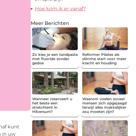
Hoe kom ik er vanaf?
Meer Berichten
Zo kies je een tandpasta
Reformer Pilates als
met fluoride zonder
slimme start voor meer
gedoe
kracht en houding
Wanneer reserveert u
Waarom voelen zoveel
het beste een
mensen zich opgejaagd
stretchtent in
terwijl alles makkelijker
Hilversum?
zou moeten zijn?
anaf kunt
n in uw