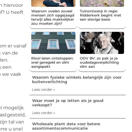
n hiervoor
Waarom voelen zoveel
Tuinontwerp in regio
f? U heeft
mensen zich opgejaagd
Ridderkerk begint met
terwijl alles makkelijker
een stevige basis
zou moeten zijn?
om er vanaf
k van de
Riool laten ontstoppen:
ODV BV: zo pak je je
len.
snel geregeld en slim
oudedagsverplichting
s een
aangepakt
slim aan
n we vaak
Waarom fysieke winkels belangrijk zijn voor
buitenverlichting
Lees verder »
Waar moet je op letten als je goud
verkoopt?
l mogelijk
Lees verder »
astgesteld,
jn tal van
Wholesale plant data voor betere
assortimentscommunicatie
rre u snel