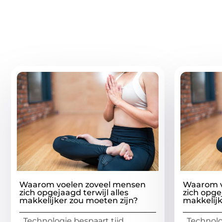
Gerelatee
Waarom voelen zoveel mensen
Waarom v
zich opgejaagd terwijl alles
zich opgej
makkelijker zou moeten zijn?
makkelijk
Technologie bespaart tijd,
Technolog