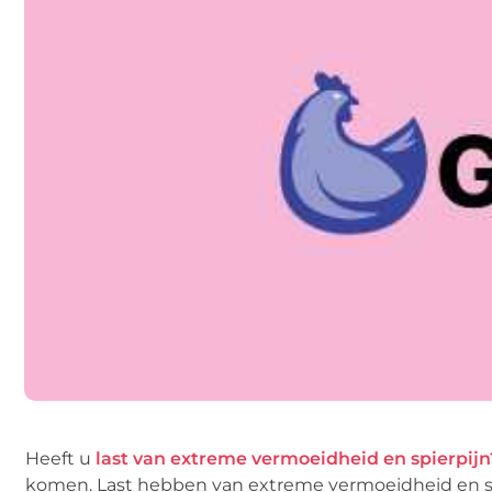
Heeft u
last van extreme vermoeidheid en spierpij
komen. Last hebben van extreme vermoeidheid en spie