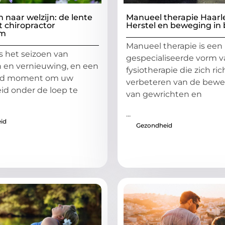
naar welzijn: de lente
Manueel therapie Haarl
 chiropractor
Herstel en beweging in 
om
Manueel therapie is een
is het seizoen van
gespecialiseerde vorm v
 en vernieuwing, en een
fysiotherapie die zich ri
nd moment om uw
verbeteren van de bewe
d onder de loep te
van gewrichten en
...
id
Gezondheid