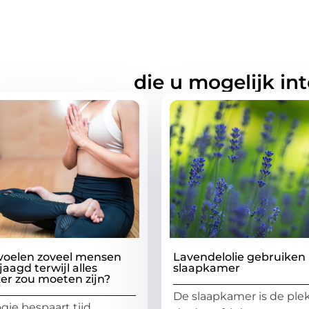
rde artikelen
die u mogelijk in
oelen zoveel mensen
Lavendelolie gebruiken 
aagd terwijl alles
slaapkamer
er zou moeten zijn?
De slaapkamer is de plek
ie bespaart tijd,