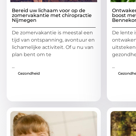
Bereid uw lichaam voor op de
Ontwaken 
zomervakantie met chiropractie
boost met
Nijmegen
Bennek
De zomervakantie is meestal een
De lente 
tijd van ontspanning, avontuur en
ontwaken
lichamelijke activiteit. Of u nu van
uitsteke
plan bent om te
gezondhei
...
...
Gezondheid
Gezondhe