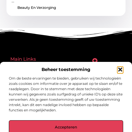
...
Beauty En Verzorging
Main Links
Goede links inkopen: een slimme zet of een riskante gok?
Hoe een website echt geld kan verdienen: ontdek de mogelijkheden en valkuilen
Beheer toestemming
Bericht categorie
Om de beste ervaringen te bieden, gebruiken wij technologieën
zoals cookies om informatie over je apparaat op te slaan en/of te
raadplegen. Door in te stemmen met deze technologieën
kunnen wij gegevens zoals surfgedrag of unieke ID's op deze site
verwerken. Als je geen toestemming geeft of uw toestemming
intrekt, kan dit een nadelige invloed hebben op bepaalde
functies en mogelijkheden.
gegrond.nl – Jouw verzameling van
Accepteren
inspirerende verhalen.