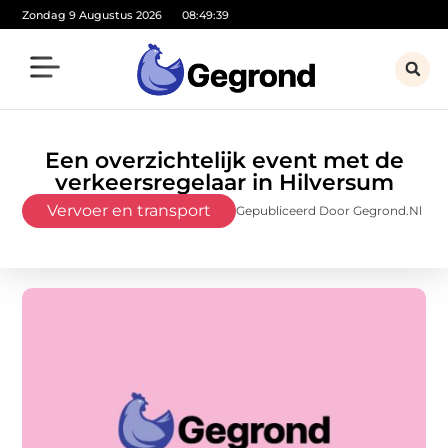
Zondag 9 Augustus 2026
08:49:41
Een overzichtelijk event met de
verkeersregelaar in Hilversum
Vervoer en transport
Gepubliceerd Door Gegrond.nl