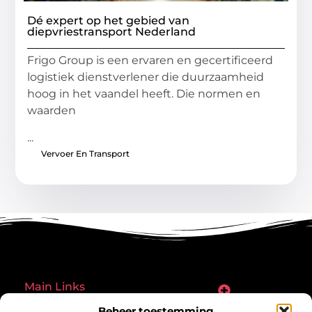
Dé expert op het gebied van
diepvriestransport Nederland
Frigo Group is een ervaren en gecertificeerd
logistiek dienstverlener die duurzaamheid
hoog in het vaandel heeft. Die normen en
waarden
...
Vervoer En Transport
Main Links
Goede links inkopen: een slimme zet of een riskante gok?
Hoe een website echt geld kan verdienen: ontdek de mogelijkheden en valkuilen
Beheer toestemming