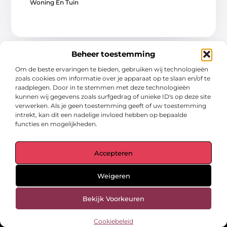
Woning En Tuin
Beheer toestemming
Om de beste ervaringen te bieden, gebruiken wij technologieën
zoals cookies om informatie over je apparaat op te slaan en/of te
raadplegen. Door in te stemmen met deze technologieën
kunnen wij gegevens zoals surfgedrag of unieke ID's op deze site
verwerken. Als je geen toestemming geeft of uw toestemming
Main Links
intrekt, kan dit een nadelige invloed hebben op bepaalde
functies en mogelijkheden.
Goede links inkopen: een slimme zet of een riskante gok?
Hoe een website echt geld kan verdienen: ontdek de mogelijkheden en valkuilen
Bericht categorie
Accepteren
Weigeren
Bekijk Voorkeuren
Cookiebeleid
gegrond.nl – Jouw verzameling van