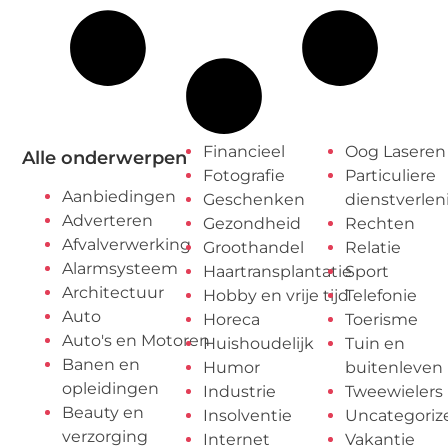
Financieel
Oog Laseren
Alle onderwerpen
Fotografie
Particuliere
Aanbiedingen
Geschenken
dienstverlen
Adverteren
Gezondheid
Rechten
Afvalverwerking
Groothandel
Relatie
Alarmsysteem
Haartransplantatie
Sport
Architectuur
Hobby en vrije tijd
Telefonie
Auto
Horeca
Toerisme
Auto's en Motoren
Huishoudelijk
Tuin en
Banen en
Humor
buitenleven
opleidingen
Industrie
Tweewielers
Beauty en
Insolventie
Uncategoriz
verzorging
Internet
Vakantie