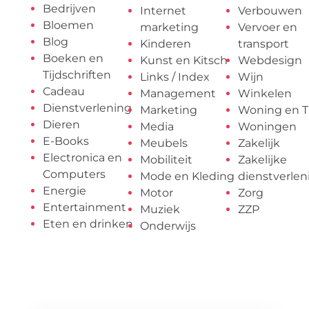
Bedrijven
Internet
Verbouwen
Bloemen
marketing
Vervoer en
Blog
Kinderen
transport
Boeken en
Kunst en Kitsch
Webdesign
Tijdschriften
Links / Index
Wijn
Cadeau
Management
Winkelen
Dienstverlening
Marketing
Woning en T
Dieren
Media
Woningen
E-Books
Meubels
Zakelijk
Electronica en
Mobiliteit
Zakelijke
Computers
Mode en Kleding
dienstverlen
Energie
Motor
Zorg
Entertainment
Muziek
ZZP
Eten en drinken
Onderwijs