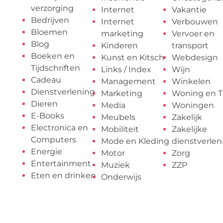
verzorging
Internet
Vakantie
Bedrijven
Internet
Verbouwen
Bloemen
marketing
Vervoer en
Blog
Kinderen
transport
Boeken en
Kunst en Kitsch
Webdesign
Tijdschriften
Links / Index
Wijn
Cadeau
Management
Winkelen
Dienstverlening
Marketing
Woning en T
Dieren
Media
Woningen
E-Books
Meubels
Zakelijk
Electronica en
Mobiliteit
Zakelijke
Computers
Mode en Kleding
dienstverlen
Energie
Motor
Zorg
Entertainment
Muziek
ZZP
Eten en drinken
Onderwijs