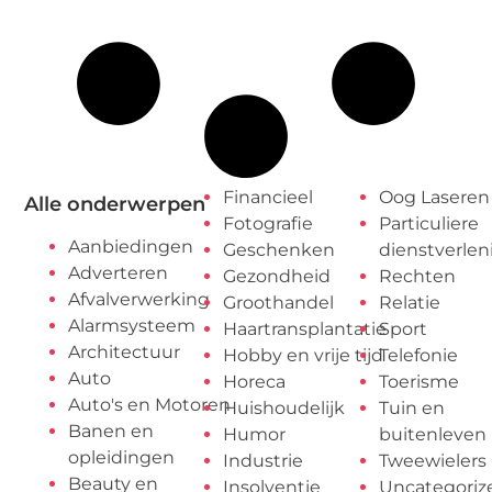
Financieel
Oog Laseren
Alle onderwerpen
Fotografie
Particuliere
Aanbiedingen
Geschenken
dienstverlen
Adverteren
Gezondheid
Rechten
Afvalverwerking
Groothandel
Relatie
Alarmsysteem
Haartransplantatie
Sport
Architectuur
Hobby en vrije tijd
Telefonie
Auto
Horeca
Toerisme
Auto's en Motoren
Huishoudelijk
Tuin en
Banen en
Humor
buitenleven
opleidingen
Industrie
Tweewielers
Beauty en
Insolventie
Uncategoriz