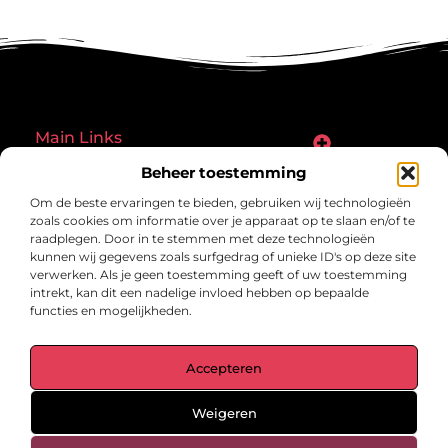
Main Links
Goede links inkopen: een slimme zet of een riskante gok?
Hoe een website echt geld kan verdienen: ontdek de mogelijkheden en valkuilen
Beheer toestemming
Bericht categorie
Om de beste ervaringen te bieden, gebruiken wij technologieën
zoals cookies om informatie over je apparaat op te slaan en/of te
raadplegen. Door in te stemmen met deze technologieën
kunnen wij gegevens zoals surfgedrag of unieke ID's op deze site
verwerken. Als je geen toestemming geeft of uw toestemming
intrekt, kan dit een nadelige invloed hebben op bepaalde
functies en mogelijkheden.
gegrond.nl – Jouw verzameling van
Accepteren
inspirerende verhalen.
Ontdek blogs en artikelen over alles wat het dagelijks leven boeiend
maakt.
Weigeren
@2025 All Right Reserved. Design by
www.gegrond.nl.