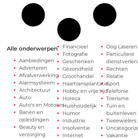
Financieel
Oog Laseren
Alle onderwerpen
Fotografie
Particuliere
Aanbiedingen
Geschenken
dienstverlen
Adverteren
Gezondheid
Rechten
Afvalverwerking
Groothandel
Relatie
Alarmsysteem
Haartransplantatie
Sport
Architectuur
Hobby en vrije tijd
Telefonie
Auto
Horeca
Toerisme
Auto's en Motoren
Huishoudelijk
Tuin en
Banen en
Humor
buitenleven
opleidingen
Industrie
Tweewielers
Beauty en
Insolventie
Uncategoriz
verzorging
Internet
Vakantie