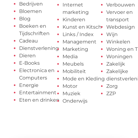
Bedrijven
Internet
Verbouwen
Bloemen
marketing
Vervoer en
Blog
Kinderen
transport
Boeken en
Kunst en Kitsch
Webdesign
Tijdschriften
Links / Index
Wijn
Cadeau
Management
Winkelen
Dienstverlening
Marketing
Woning en T
Dieren
Media
Woningen
E-Books
Meubels
Zakelijk
Electronica en
Mobiliteit
Zakelijke
Computers
Mode en Kleding
dienstverlen
Energie
Motor
Zorg
Entertainment
Muziek
ZZP
Eten en drinken
Onderwijs