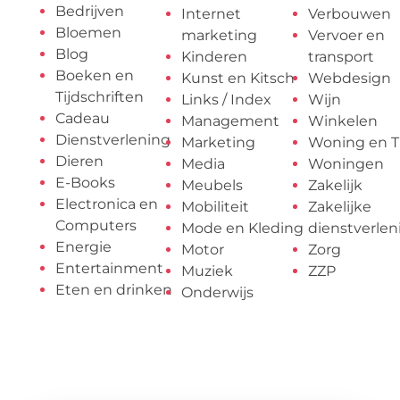
Bedrijven
Internet
Verbouwen
Bloemen
marketing
Vervoer en
Blog
Kinderen
transport
Boeken en
Kunst en Kitsch
Webdesign
Tijdschriften
Links / Index
Wijn
Cadeau
Management
Winkelen
Dienstverlening
Marketing
Woning en T
Dieren
Media
Woningen
E-Books
Meubels
Zakelijk
Electronica en
Mobiliteit
Zakelijke
Computers
Mode en Kleding
dienstverlen
Energie
Motor
Zorg
Entertainment
Muziek
ZZP
Eten en drinken
Onderwijs