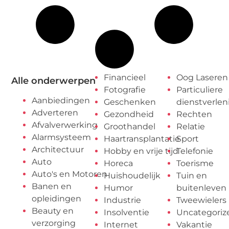
Financieel
Oog Laseren
Alle onderwerpen
Fotografie
Particuliere
Aanbiedingen
Geschenken
dienstverlen
Adverteren
Gezondheid
Rechten
Afvalverwerking
Groothandel
Relatie
Alarmsysteem
Haartransplantatie
Sport
Architectuur
Hobby en vrije tijd
Telefonie
Auto
Horeca
Toerisme
Auto's en Motoren
Huishoudelijk
Tuin en
Banen en
Humor
buitenleven
opleidingen
Industrie
Tweewielers
Beauty en
Insolventie
Uncategoriz
verzorging
Internet
Vakantie