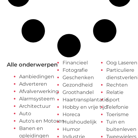
Financieel
Oog Laseren
Alle onderwerpen
Fotografie
Particuliere
Aanbiedingen
Geschenken
dienstverlen
Adverteren
Gezondheid
Rechten
Afvalverwerking
Groothandel
Relatie
Alarmsysteem
Haartransplantatie
Sport
Architectuur
Hobby en vrije tijd
Telefonie
Auto
Horeca
Toerisme
Auto's en Motoren
Huishoudelijk
Tuin en
Banen en
Humor
buitenleven
opleidingen
Industrie
Tweewielers