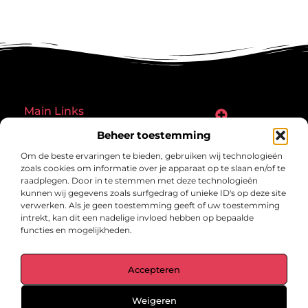
Main Links
Goede links inkopen: een slimme zet of een riskante gok?
Hoe een website echt geld kan verdienen: ontdek de mogelijkheden en valkuilen
Beheer toestemming
Bericht categorie
Om de beste ervaringen te bieden, gebruiken wij technologieën
zoals cookies om informatie over je apparaat op te slaan en/of te
raadplegen. Door in te stemmen met deze technologieën
kunnen wij gegevens zoals surfgedrag of unieke ID's op deze site
verwerken. Als je geen toestemming geeft of uw toestemming
intrekt, kan dit een nadelige invloed hebben op bepaalde
functies en mogelijkheden.
gegrond.nl – Jouw verzameling van
Accepteren
inspirerende verhalen.
Ontdek blogs en artikelen over alles wat het dagelijks leven boeiend
maakt.
Weigeren