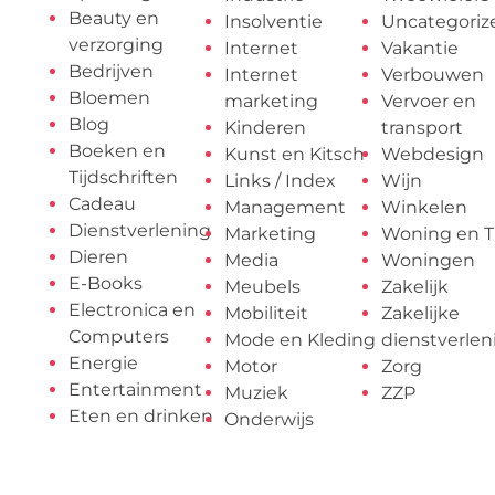
Beauty en
Insolventie
Uncategoriz
verzorging
Internet
Vakantie
Bedrijven
Internet
Verbouwen
Bloemen
marketing
Vervoer en
Blog
Kinderen
transport
Boeken en
Kunst en Kitsch
Webdesign
Tijdschriften
Links / Index
Wijn
Cadeau
Management
Winkelen
Dienstverlening
Marketing
Woning en T
Dieren
Media
Woningen
E-Books
Meubels
Zakelijk
Electronica en
Mobiliteit
Zakelijke
Computers
Mode en Kleding
dienstverlen
Energie
Motor
Zorg
Entertainment
Muziek
ZZP
Eten en drinken
Onderwijs