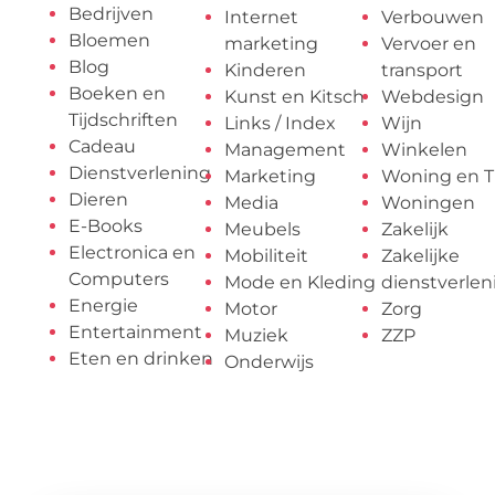
Bedrijven
Internet
Verbouwen
Bloemen
marketing
Vervoer en
Blog
Kinderen
transport
Boeken en
Kunst en Kitsch
Webdesign
Tijdschriften
Links / Index
Wijn
Cadeau
Management
Winkelen
Dienstverlening
Marketing
Woning en T
Dieren
Media
Woningen
E-Books
Meubels
Zakelijk
Electronica en
Mobiliteit
Zakelijke
Computers
Mode en Kleding
dienstverlen
Energie
Motor
Zorg
Entertainment
Muziek
ZZP
Eten en drinken
Onderwijs