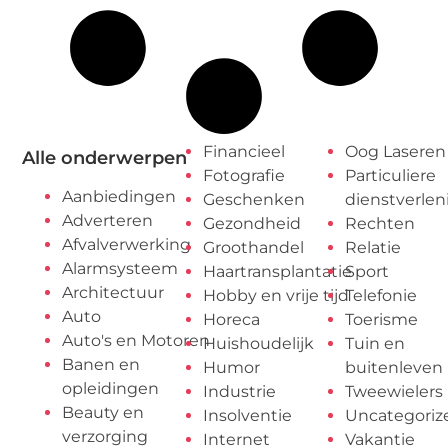
Financieel
Oog Laseren
Alle onderwerpen
Fotografie
Particuliere
Aanbiedingen
Geschenken
dienstverlen
Adverteren
Gezondheid
Rechten
Afvalverwerking
Groothandel
Relatie
Alarmsysteem
Haartransplantatie
Sport
Architectuur
Hobby en vrije tijd
Telefonie
Auto
Horeca
Toerisme
Auto's en Motoren
Huishoudelijk
Tuin en
Banen en
Humor
buitenleven
opleidingen
Industrie
Tweewielers
Beauty en
Insolventie
Uncategoriz
verzorging
Internet
Vakantie