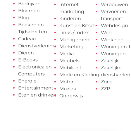
Bedrijven
Internet
Verbouwen
Bloemen
marketing
Vervoer en
Blog
Kinderen
transport
Boeken en
Kunst en Kitsch
Webdesign
Tijdschriften
Links / Index
Wijn
Cadeau
Management
Winkelen
Dienstverlening
Marketing
Woning en T
Dieren
Media
Woningen
E-Books
Meubels
Zakelijk
Electronica en
Mobiliteit
Zakelijke
Computers
Mode en Kleding
dienstverlen
Energie
Motor
Zorg
Entertainment
Muziek
ZZP
Eten en drinken
Onderwijs