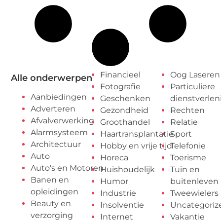
Financieel
Oog Laseren
Alle onderwerpen
Fotografie
Particuliere
Aanbiedingen
Geschenken
dienstverlen
Adverteren
Gezondheid
Rechten
Afvalverwerking
Groothandel
Relatie
Alarmsysteem
Haartransplantatie
Sport
Architectuur
Hobby en vrije tijd
Telefonie
Auto
Horeca
Toerisme
Auto's en Motoren
Huishoudelijk
Tuin en
Banen en
Humor
buitenleven
opleidingen
Industrie
Tweewielers
Beauty en
Insolventie
Uncategoriz
verzorging
Internet
Vakantie