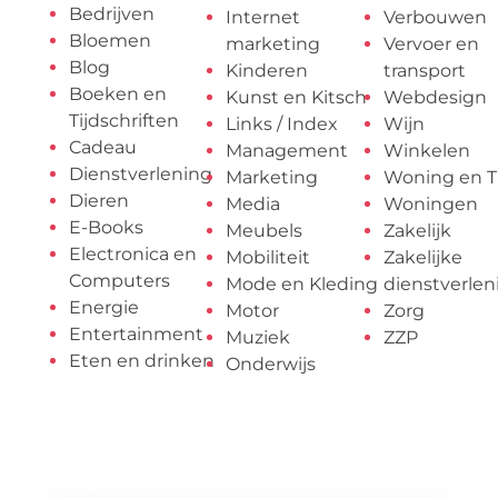
Bedrijven
Internet
Verbouwen
Bloemen
marketing
Vervoer en
Blog
Kinderen
transport
Boeken en
Kunst en Kitsch
Webdesign
Tijdschriften
Links / Index
Wijn
Cadeau
Management
Winkelen
Dienstverlening
Marketing
Woning en T
Dieren
Media
Woningen
E-Books
Meubels
Zakelijk
Electronica en
Mobiliteit
Zakelijke
Computers
Mode en Kleding
dienstverlen
Energie
Motor
Zorg
Entertainment
Muziek
ZZP
Eten en drinken
Onderwijs