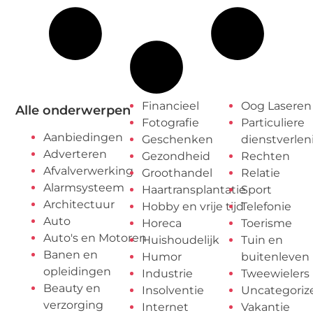
Financieel
Oog Laseren
Alle onderwerpen
Fotografie
Particuliere
Aanbiedingen
Geschenken
dienstverlen
Adverteren
Gezondheid
Rechten
Afvalverwerking
Groothandel
Relatie
Alarmsysteem
Haartransplantatie
Sport
Architectuur
Hobby en vrije tijd
Telefonie
Auto
Horeca
Toerisme
Auto's en Motoren
Huishoudelijk
Tuin en
Banen en
Humor
buitenleven
opleidingen
Industrie
Tweewielers
Beauty en
Insolventie
Uncategoriz
verzorging
Internet
Vakantie