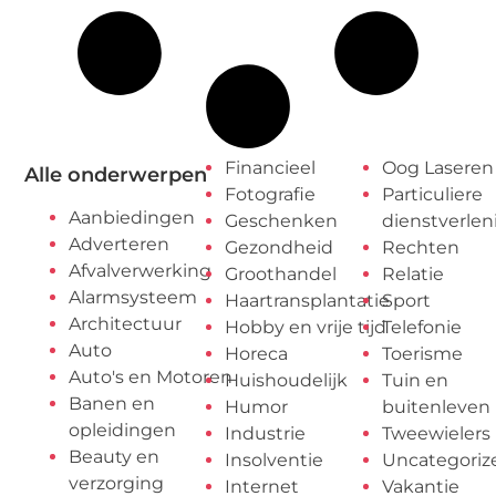
Financieel
Oog Laseren
Alle onderwerpen
Fotografie
Particuliere
Aanbiedingen
Geschenken
dienstverlen
Adverteren
Gezondheid
Rechten
Afvalverwerking
Groothandel
Relatie
Alarmsysteem
Haartransplantatie
Sport
Architectuur
Hobby en vrije tijd
Telefonie
Auto
Horeca
Toerisme
Auto's en Motoren
Huishoudelijk
Tuin en
Banen en
Humor
buitenleven
opleidingen
Industrie
Tweewielers
Beauty en
Insolventie
Uncategoriz
verzorging
Internet
Vakantie