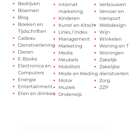
Bedrijven
Internet
Verbouwen
Bloemen
marketing
Vervoer en
Blog
Kinderen
transport
Boeken en
Kunst en Kitsch
Webdesign
Tijdschriften
Links / Index
Wijn
Cadeau
Management
Winkelen
Dienstverlening
Marketing
Woning en T
Dieren
Media
Woningen
E-Books
Meubels
Zakelijk
Electronica en
Mobiliteit
Zakelijke
Computers
Mode en Kleding
dienstverlen
Energie
Motor
Zorg
Entertainment
Muziek
ZZP
Eten en drinken
Onderwijs