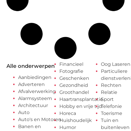
Financieel
Oog Laseren
Alle onderwerpen
Fotografie
Particuliere
Aanbiedingen
Geschenken
dienstverlen
Adverteren
Gezondheid
Rechten
Afvalverwerking
Groothandel
Relatie
Alarmsysteem
Haartransplantatie
Sport
Architectuur
Hobby en vrije tijd
Telefonie
Auto
Horeca
Toerisme
Auto's en Motoren
Huishoudelijk
Tuin en
Banen en
Humor
buitenleven