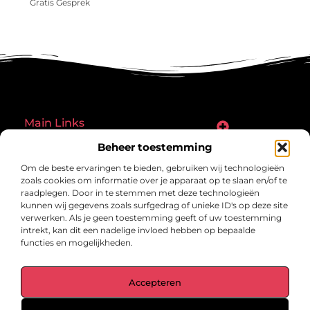
Gratis Gesprek
Main Links
Goede links inkopen: een slimme zet of een riskante gok?
Hoe een website echt geld kan verdienen: ontdek de mogelijkheden en valkuilen
Beheer toestemming
Bericht categorie
Om de beste ervaringen te bieden, gebruiken wij technologieën
zoals cookies om informatie over je apparaat op te slaan en/of te
raadplegen. Door in te stemmen met deze technologieën
kunnen wij gegevens zoals surfgedrag of unieke ID's op deze site
verwerken. Als je geen toestemming geeft of uw toestemming
intrekt, kan dit een nadelige invloed hebben op bepaalde
functies en mogelijkheden.
gegrond.nl – Jouw verzameling van
Accepteren
inspirerende verhalen.
Ontdek blogs en artikelen over alles wat het dagelijks leven boeiend