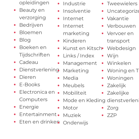
opleidingen
Industrie
Tweewielers
Beauty en
Insolventie
Uncategoriz
verzorging
Internet
Vakantie
Bedrijven
Internet
Verbouwen
Bloemen
marketing
Vervoer en
Blog
Kinderen
transport
Boeken en
Kunst en Kitsch
Webdesign
Tijdschriften
Links / Index
Wijn
Cadeau
Management
Winkelen
Dienstverlening
Marketing
Woning en T
Dieren
Media
Woningen
E-Books
Meubels
Zakelijk
Electronica en
Mobiliteit
Zakelijke
Computers
Mode en Kleding
dienstverlen
Energie
Motor
Zorg
Entertainment
Muziek
ZZP
Eten en drinken
Onderwijs