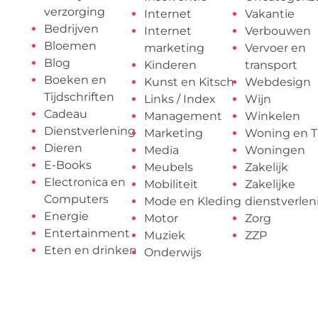
verzorging
Internet
Vakantie
Bedrijven
Internet
Verbouwen
Bloemen
marketing
Vervoer en
Blog
Kinderen
transport
Boeken en
Kunst en Kitsch
Webdesign
Tijdschriften
Links / Index
Wijn
Cadeau
Management
Winkelen
Dienstverlening
Marketing
Woning en T
Dieren
Media
Woningen
E-Books
Meubels
Zakelijk
Electronica en
Mobiliteit
Zakelijke
Computers
Mode en Kleding
dienstverlen
Energie
Motor
Zorg
Entertainment
Muziek
ZZP
Eten en drinken
Onderwijs