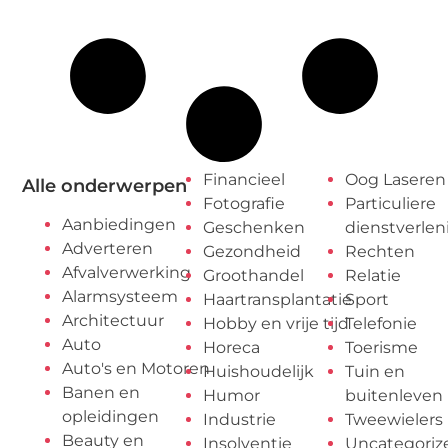
Financieel
Oog Laseren
Alle onderwerpen
Fotografie
Particuliere
Aanbiedingen
Geschenken
dienstverlen
Adverteren
Gezondheid
Rechten
Afvalverwerking
Groothandel
Relatie
Alarmsysteem
Haartransplantatie
Sport
Architectuur
Hobby en vrije tijd
Telefonie
Auto
Horeca
Toerisme
Auto's en Motoren
Huishoudelijk
Tuin en
Banen en
Humor
buitenleven
opleidingen
Industrie
Tweewielers
Beauty en
Insolventie
Uncategoriz