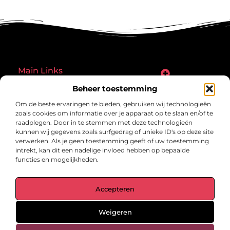
Main Links
Goede links inkopen: een slimme zet of een riskante gok?
Hoe een website echt geld kan verdienen: ontdek de mogelijkheden en valkuilen
Beheer toestemming
Bericht categorie
Om de beste ervaringen te bieden, gebruiken wij technologieën
zoals cookies om informatie over je apparaat op te slaan en/of te
raadplegen. Door in te stemmen met deze technologieën
kunnen wij gegevens zoals surfgedrag of unieke ID's op deze site
verwerken. Als je geen toestemming geeft of uw toestemming
intrekt, kan dit een nadelige invloed hebben op bepaalde
functies en mogelijkheden.
gegrond.nl – Jouw verzameling van
Accepteren
inspirerende verhalen.
Ontdek blogs en artikelen over alles wat het dagelijks leven boeiend
maakt.
Weigeren
@2025 All Right Reserved. Design by
www.gegrond.nl.