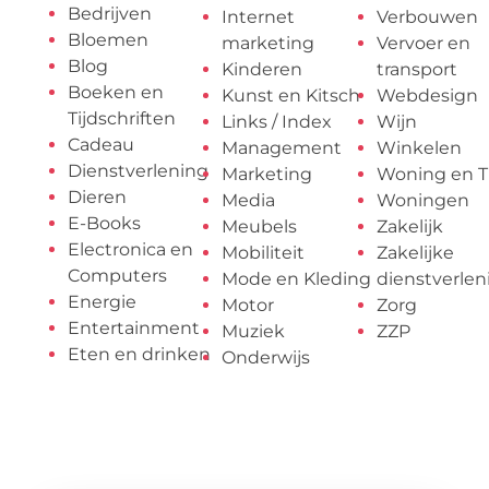
Bedrijven
Internet
Verbouwen
Bloemen
marketing
Vervoer en
Blog
Kinderen
transport
Boeken en
Kunst en Kitsch
Webdesign
Tijdschriften
Links / Index
Wijn
Cadeau
Management
Winkelen
Dienstverlening
Marketing
Woning en T
Dieren
Media
Woningen
E-Books
Meubels
Zakelijk
Electronica en
Mobiliteit
Zakelijke
Computers
Mode en Kleding
dienstverlen
Energie
Motor
Zorg
Entertainment
Muziek
ZZP
Eten en drinken
Onderwijs