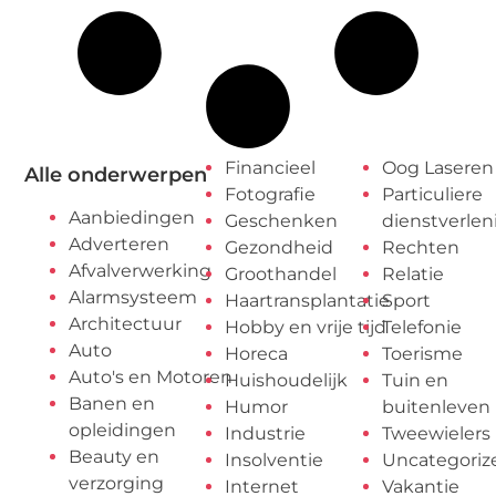
Financieel
Oog Laseren
Alle onderwerpen
Fotografie
Particuliere
Aanbiedingen
Geschenken
dienstverlen
Adverteren
Gezondheid
Rechten
Afvalverwerking
Groothandel
Relatie
Alarmsysteem
Haartransplantatie
Sport
Architectuur
Hobby en vrije tijd
Telefonie
Auto
Horeca
Toerisme
Auto's en Motoren
Huishoudelijk
Tuin en
Banen en
Humor
buitenleven
opleidingen
Industrie
Tweewielers
Beauty en
Insolventie
Uncategoriz
verzorging
Internet
Vakantie