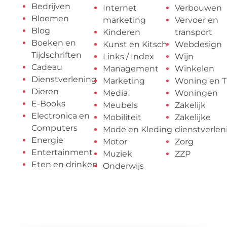
Bedrijven
Internet
Verbouwen
Bloemen
marketing
Vervoer en
Blog
Kinderen
transport
Boeken en
Kunst en Kitsch
Webdesign
Tijdschriften
Links / Index
Wijn
Cadeau
Management
Winkelen
Dienstverlening
Marketing
Woning en T
Dieren
Media
Woningen
E-Books
Meubels
Zakelijk
Electronica en
Mobiliteit
Zakelijke
Computers
Mode en Kleding
dienstverlen
Energie
Motor
Zorg
Entertainment
Muziek
ZZP
Eten en drinken
Onderwijs