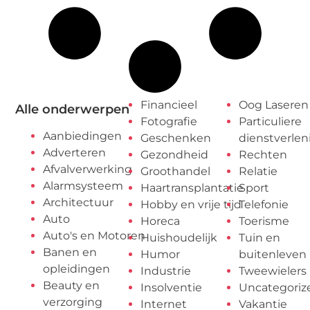
Financieel
Oog Laseren
Alle onderwerpen
Fotografie
Particuliere
Aanbiedingen
Geschenken
dienstverlen
Adverteren
Gezondheid
Rechten
Afvalverwerking
Groothandel
Relatie
Alarmsysteem
Haartransplantatie
Sport
Architectuur
Hobby en vrije tijd
Telefonie
Auto
Horeca
Toerisme
Auto's en Motoren
Huishoudelijk
Tuin en
Banen en
Humor
buitenleven
opleidingen
Industrie
Tweewielers
Beauty en
Insolventie
Uncategoriz
verzorging
Internet
Vakantie