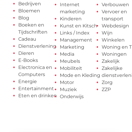
Bedrijven
Internet
Verbouwen
Bloemen
marketing
Vervoer en
Blog
Kinderen
transport
Boeken en
Kunst en Kitsch
Webdesign
Tijdschriften
Links / Index
Wijn
Cadeau
Management
Winkelen
Dienstverlening
Marketing
Woning en T
Dieren
Media
Woningen
E-Books
Meubels
Zakelijk
Electronica en
Mobiliteit
Zakelijke
Computers
Mode en Kleding
dienstverlen
Energie
Motor
Zorg
Entertainment
Muziek
ZZP
Eten en drinken
Onderwijs