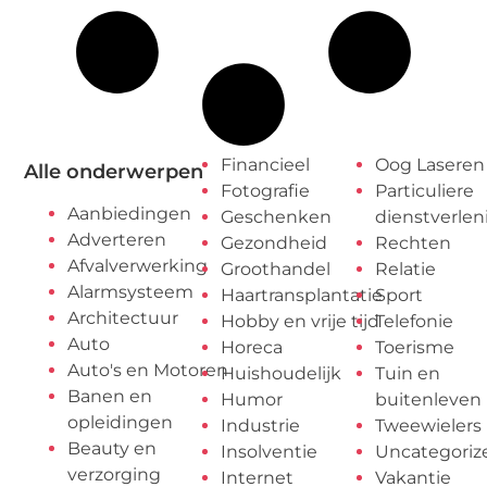
Financieel
Oog Laseren
Alle onderwerpen
Fotografie
Particuliere
Aanbiedingen
Geschenken
dienstverlen
Adverteren
Gezondheid
Rechten
Afvalverwerking
Groothandel
Relatie
Alarmsysteem
Haartransplantatie
Sport
Architectuur
Hobby en vrije tijd
Telefonie
Auto
Horeca
Toerisme
Auto's en Motoren
Huishoudelijk
Tuin en
Banen en
Humor
buitenleven
opleidingen
Industrie
Tweewielers
Beauty en
Insolventie
Uncategoriz
verzorging
Internet
Vakantie