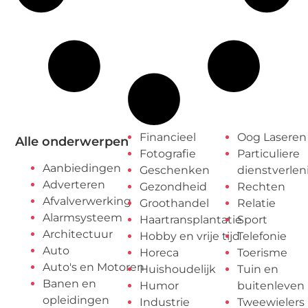
Financieel
Oog Laseren
Alle onderwerpen
Fotografie
Particuliere
Aanbiedingen
Geschenken
dienstverlen
Adverteren
Gezondheid
Rechten
Afvalverwerking
Groothandel
Relatie
Alarmsysteem
Haartransplantatie
Sport
Architectuur
Hobby en vrije tijd
Telefonie
Auto
Horeca
Toerisme
Auto's en Motoren
Huishoudelijk
Tuin en
Banen en
Humor
buitenleven
opleidingen
Industrie
Tweewielers