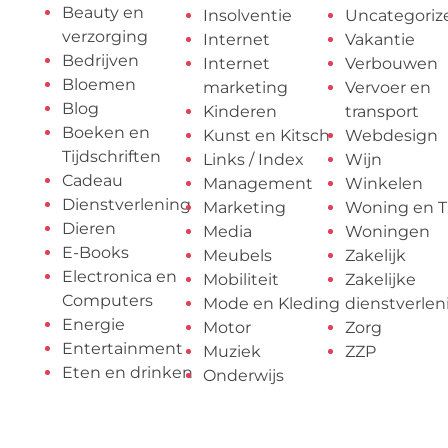
Beauty en
Insolventie
Uncategoriz
verzorging
Internet
Vakantie
Bedrijven
Internet
Verbouwen
Bloemen
marketing
Vervoer en
Blog
Kinderen
transport
Boeken en
Kunst en Kitsch
Webdesign
Tijdschriften
Links / Index
Wijn
Cadeau
Management
Winkelen
Dienstverlening
Marketing
Woning en T
Dieren
Media
Woningen
E-Books
Meubels
Zakelijk
Electronica en
Mobiliteit
Zakelijke
Computers
Mode en Kleding
dienstverlen
Energie
Motor
Zorg
Entertainment
Muziek
ZZP
Eten en drinken
Onderwijs