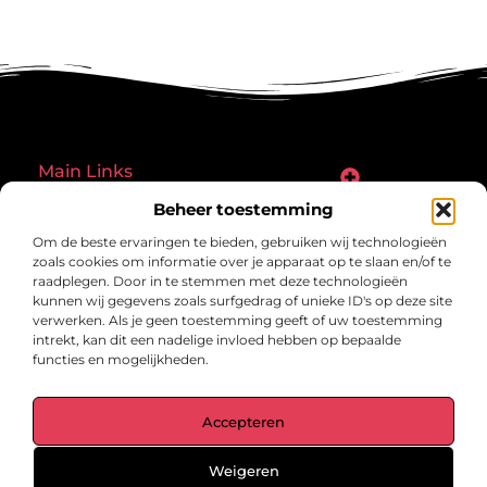
Main Links
Goede links inkopen: een slimme zet of een riskante gok?
Hoe een website echt geld kan verdienen: ontdek de mogelijkheden en valkuilen
Beheer toestemming
Bericht categorie
Om de beste ervaringen te bieden, gebruiken wij technologieën
zoals cookies om informatie over je apparaat op te slaan en/of te
raadplegen. Door in te stemmen met deze technologieën
kunnen wij gegevens zoals surfgedrag of unieke ID's op deze site
verwerken. Als je geen toestemming geeft of uw toestemming
intrekt, kan dit een nadelige invloed hebben op bepaalde
functies en mogelijkheden.
gegrond.nl – Jouw verzameling van
Accepteren
inspirerende verhalen.
Ontdek blogs en artikelen over alles wat het dagelijks leven boeiend
maakt.
Weigeren