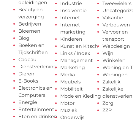
opleidingen
Industrie
Tweewielers
Beauty en
Insolventie
Uncategoriz
verzorging
Internet
Vakantie
Bedrijven
Internet
Verbouwen
Bloemen
marketing
Vervoer en
Blog
Kinderen
transport
Boeken en
Kunst en Kitsch
Webdesign
Tijdschriften
Links / Index
Wijn
Cadeau
Management
Winkelen
Dienstverlening
Marketing
Woning en T
Dieren
Media
Woningen
E-Books
Meubels
Zakelijk
Electronica en
Mobiliteit
Zakelijke
Computers
Mode en Kleding
dienstverlen
Energie
Motor
Zorg
Entertainment
Muziek
ZZP
Eten en drinken
Onderwijs