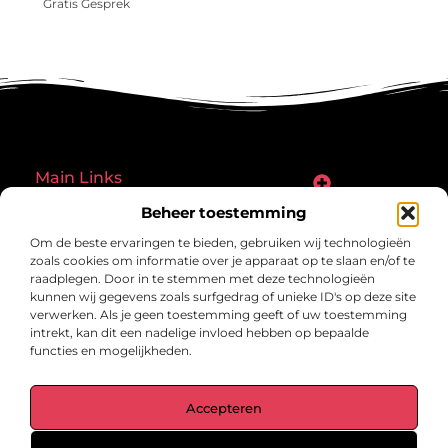
Gratis Gesprek
Main Links
Goede links inkopen: een slimme zet of een riskante gok?
Hoe een website echt geld kan verdienen: ontdek de mogelijkheden en valkuilen
Beheer toestemming
Bericht categorie
Om de beste ervaringen te bieden, gebruiken wij technologieën
zoals cookies om informatie over je apparaat op te slaan en/of te
raadplegen. Door in te stemmen met deze technologieën
kunnen wij gegevens zoals surfgedrag of unieke ID's op deze site
verwerken. Als je geen toestemming geeft of uw toestemming
intrekt, kan dit een nadelige invloed hebben op bepaalde
functies en mogelijkheden.
gegrond.nl – Jouw verzameling van
Accepteren
inspirerende verhalen.
Ontdek blogs en artikelen over alles wat het dagelijks leven boeiend