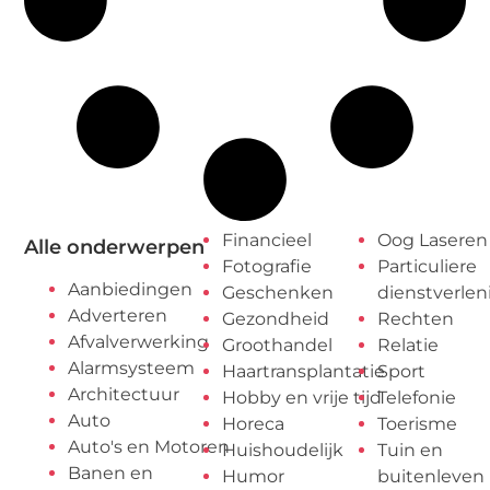
Financieel
Oog Laseren
Alle onderwerpen
Fotografie
Particuliere
Aanbiedingen
Geschenken
dienstverlen
Adverteren
Gezondheid
Rechten
Afvalverwerking
Groothandel
Relatie
Alarmsysteem
Haartransplantatie
Sport
Architectuur
Hobby en vrije tijd
Telefonie
Auto
Horeca
Toerisme
Auto's en Motoren
Huishoudelijk
Tuin en
Banen en
Humor
buitenleven