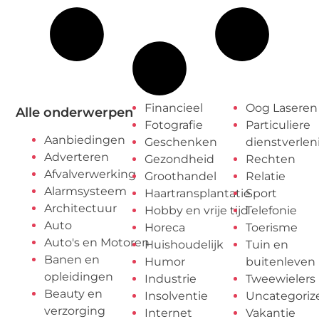
Financieel
Oog Laseren
Alle onderwerpen
Fotografie
Particuliere
Aanbiedingen
Geschenken
dienstverlen
Adverteren
Gezondheid
Rechten
Afvalverwerking
Groothandel
Relatie
Alarmsysteem
Haartransplantatie
Sport
Architectuur
Hobby en vrije tijd
Telefonie
Auto
Horeca
Toerisme
Auto's en Motoren
Huishoudelijk
Tuin en
Banen en
Humor
buitenleven
opleidingen
Industrie
Tweewielers
Beauty en
Insolventie
Uncategoriz
verzorging
Internet
Vakantie