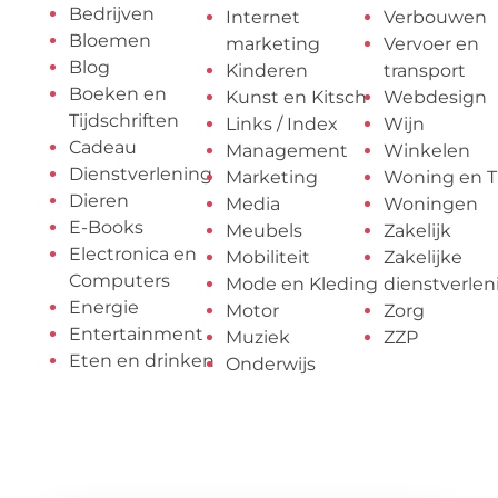
Bedrijven
Internet
Verbouwen
Bloemen
marketing
Vervoer en
Blog
Kinderen
transport
Boeken en
Kunst en Kitsch
Webdesign
Tijdschriften
Links / Index
Wijn
Cadeau
Management
Winkelen
Dienstverlening
Marketing
Woning en T
Dieren
Media
Woningen
E-Books
Meubels
Zakelijk
Electronica en
Mobiliteit
Zakelijke
Computers
Mode en Kleding
dienstverlen
Energie
Motor
Zorg
Entertainment
Muziek
ZZP
Eten en drinken
Onderwijs