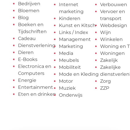
Bedrijven
Internet
Verbouwen
Bloemen
marketing
Vervoer en
Blog
Kinderen
transport
Boeken en
Kunst en Kitsch
Webdesign
Tijdschriften
Links / Index
Wijn
Cadeau
Management
Winkelen
Dienstverlening
Marketing
Woning en T
Dieren
Media
Woningen
E-Books
Meubels
Zakelijk
Electronica en
Mobiliteit
Zakelijke
Computers
Mode en Kleding
dienstverlen
Energie
Motor
Zorg
Entertainment
Muziek
ZZP
Eten en drinken
Onderwijs