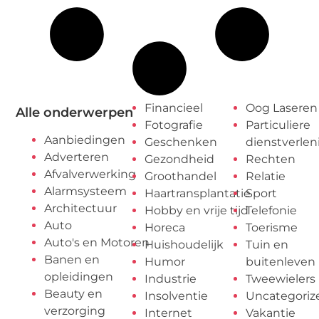
Financieel
Oog Laseren
Alle onderwerpen
Fotografie
Particuliere
Aanbiedingen
Geschenken
dienstverlen
Adverteren
Gezondheid
Rechten
Afvalverwerking
Groothandel
Relatie
Alarmsysteem
Haartransplantatie
Sport
Architectuur
Hobby en vrije tijd
Telefonie
Auto
Horeca
Toerisme
Auto's en Motoren
Huishoudelijk
Tuin en
Banen en
Humor
buitenleven
opleidingen
Industrie
Tweewielers
Beauty en
Insolventie
Uncategoriz
verzorging
Internet
Vakantie