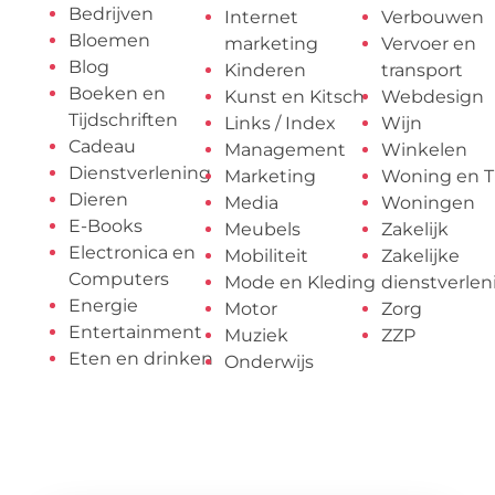
Bedrijven
Internet
Verbouwen
Bloemen
marketing
Vervoer en
Blog
Kinderen
transport
Boeken en
Kunst en Kitsch
Webdesign
Tijdschriften
Links / Index
Wijn
Cadeau
Management
Winkelen
Dienstverlening
Marketing
Woning en T
Dieren
Media
Woningen
E-Books
Meubels
Zakelijk
Electronica en
Mobiliteit
Zakelijke
Computers
Mode en Kleding
dienstverlen
Energie
Motor
Zorg
Entertainment
Muziek
ZZP
Eten en drinken
Onderwijs