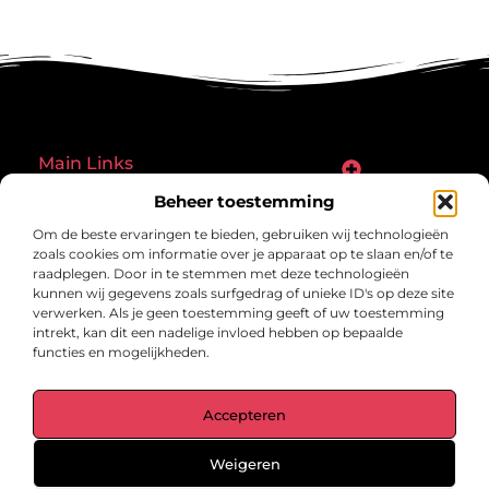
Main Links
Goede links inkopen: een slimme zet of een riskante gok?
Hoe een website echt geld kan verdienen: ontdek de mogelijkheden en valkuilen
Beheer toestemming
Bericht categorie
Om de beste ervaringen te bieden, gebruiken wij technologieën
zoals cookies om informatie over je apparaat op te slaan en/of te
raadplegen. Door in te stemmen met deze technologieën
kunnen wij gegevens zoals surfgedrag of unieke ID's op deze site
verwerken. Als je geen toestemming geeft of uw toestemming
intrekt, kan dit een nadelige invloed hebben op bepaalde
functies en mogelijkheden.
gegrond.nl – Jouw verzameling van
Accepteren
inspirerende verhalen.
Ontdek blogs en artikelen over alles wat het dagelijks leven boeiend
maakt.
Weigeren