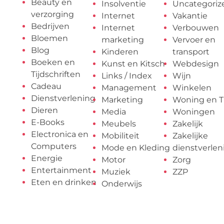
Beauty en
Insolventie
Uncategoriz
verzorging
Internet
Vakantie
Bedrijven
Internet
Verbouwen
Bloemen
marketing
Vervoer en
Blog
Kinderen
transport
Boeken en
Kunst en Kitsch
Webdesign
Tijdschriften
Links / Index
Wijn
Cadeau
Management
Winkelen
Dienstverlening
Marketing
Woning en T
Dieren
Media
Woningen
E-Books
Meubels
Zakelijk
Electronica en
Mobiliteit
Zakelijke
Computers
Mode en Kleding
dienstverlen
Energie
Motor
Zorg
Entertainment
Muziek
ZZP
Eten en drinken
Onderwijs