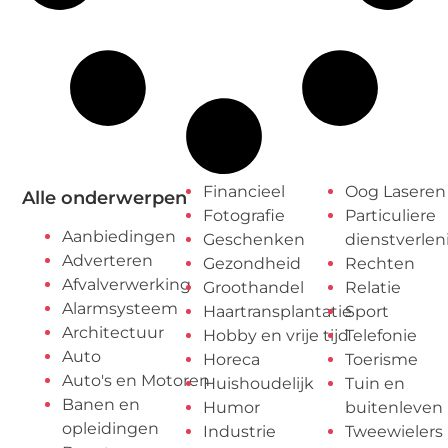
Financieel
Oog Laseren
Alle onderwerpen
Fotografie
Particuliere
Aanbiedingen
Geschenken
dienstverlen
Adverteren
Gezondheid
Rechten
Afvalverwerking
Groothandel
Relatie
Alarmsysteem
Haartransplantatie
Sport
Architectuur
Hobby en vrije tijd
Telefonie
Auto
Horeca
Toerisme
Auto's en Motoren
Huishoudelijk
Tuin en
Banen en
Humor
buitenleven
opleidingen
Industrie
Tweewielers