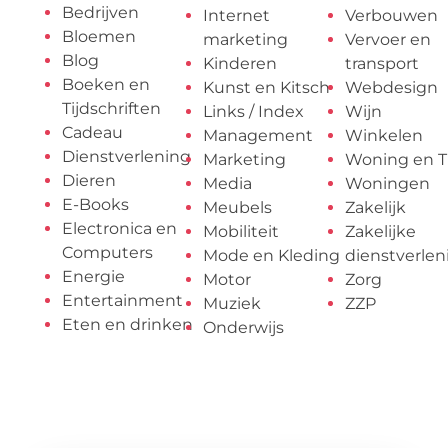
Bedrijven
Internet
Verbouwen
Bloemen
marketing
Vervoer en
Blog
Kinderen
transport
Boeken en
Kunst en Kitsch
Webdesign
Tijdschriften
Links / Index
Wijn
Cadeau
Management
Winkelen
Dienstverlening
Marketing
Woning en T
Dieren
Media
Woningen
E-Books
Meubels
Zakelijk
Electronica en
Mobiliteit
Zakelijke
Computers
Mode en Kleding
dienstverlen
Energie
Motor
Zorg
Entertainment
Muziek
ZZP
Eten en drinken
Onderwijs