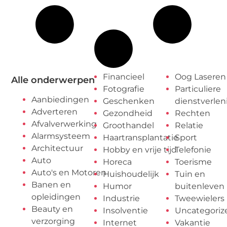
Financieel
Oog Laseren
Alle onderwerpen
Fotografie
Particuliere
Aanbiedingen
Geschenken
dienstverlen
Adverteren
Gezondheid
Rechten
Afvalverwerking
Groothandel
Relatie
Alarmsysteem
Haartransplantatie
Sport
Architectuur
Hobby en vrije tijd
Telefonie
Auto
Horeca
Toerisme
Auto's en Motoren
Huishoudelijk
Tuin en
Banen en
Humor
buitenleven
opleidingen
Industrie
Tweewielers
Beauty en
Insolventie
Uncategoriz
verzorging
Internet
Vakantie