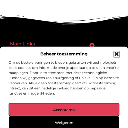
Main Links
Goede links inkopen: een slimme zet of een riskante gok?
Hoe een website echt geld kan verdienen: ontdek de mogelijkheden en valkuilen
Beheer toestemming
Bericht categorie
Om de beste ervaringen te bieden, gebruiken wij technologieën
zoals cookies om informatie over je apparaat op te slaan en/of te
raadplegen. Door in te stemmen met deze technologieën
kunnen wij gegevens zoals surfgedrag of unieke ID's op deze site
verwerken. Als je geen toestemming geeft of uw toestemming
intrekt, kan dit een nadelige invloed hebben op bepaalde
functies en mogelijkheden.
gegrond.nl – Jouw verzameling van
Accepteren
inspirerende verhalen.
Ontdek blogs en artikelen over alles wat het dagelijks leven boeiend
maakt.
Weigeren