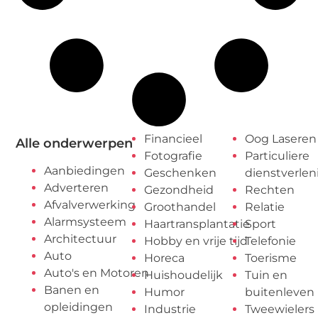
Financieel
Oog Laseren
Alle onderwerpen
Fotografie
Particuliere
Aanbiedingen
Geschenken
dienstverlen
Adverteren
Gezondheid
Rechten
Afvalverwerking
Groothandel
Relatie
Alarmsysteem
Haartransplantatie
Sport
Architectuur
Hobby en vrije tijd
Telefonie
Auto
Horeca
Toerisme
Auto's en Motoren
Huishoudelijk
Tuin en
Banen en
Humor
buitenleven
opleidingen
Industrie
Tweewielers