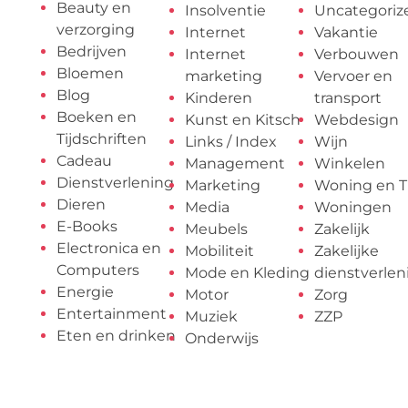
Beauty en
Insolventie
Uncategoriz
verzorging
Internet
Vakantie
Bedrijven
Internet
Verbouwen
Bloemen
marketing
Vervoer en
Blog
Kinderen
transport
Boeken en
Kunst en Kitsch
Webdesign
Tijdschriften
Links / Index
Wijn
Cadeau
Management
Winkelen
Dienstverlening
Marketing
Woning en T
Dieren
Media
Woningen
E-Books
Meubels
Zakelijk
Electronica en
Mobiliteit
Zakelijke
Computers
Mode en Kleding
dienstverlen
Energie
Motor
Zorg
Entertainment
Muziek
ZZP
Eten en drinken
Onderwijs