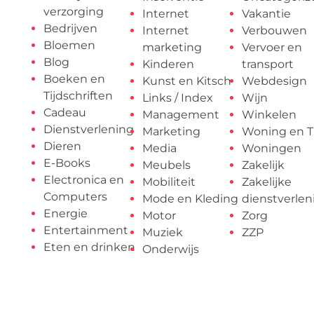
verzorging
Internet
Vakantie
Bedrijven
Internet
Verbouwen
Bloemen
marketing
Vervoer en
Blog
Kinderen
transport
Boeken en
Kunst en Kitsch
Webdesign
Tijdschriften
Links / Index
Wijn
Cadeau
Management
Winkelen
Dienstverlening
Marketing
Woning en T
Dieren
Media
Woningen
E-Books
Meubels
Zakelijk
Electronica en
Mobiliteit
Zakelijke
Computers
Mode en Kleding
dienstverlen
Energie
Motor
Zorg
Entertainment
Muziek
ZZP
Eten en drinken
Onderwijs