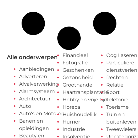
Financieel
Oog Laseren
Alle onderwerpen
Fotografie
Particuliere
Aanbiedingen
Geschenken
dienstverlen
Adverteren
Gezondheid
Rechten
Afvalverwerking
Groothandel
Relatie
Alarmsysteem
Haartransplantatie
Sport
Architectuur
Hobby en vrije tijd
Telefonie
Auto
Horeca
Toerisme
Auto's en Motoren
Huishoudelijk
Tuin en
Banen en
Humor
buitenleven
opleidingen
Industrie
Tweewielers
Beauty en
Insolventie
Uncategoriz