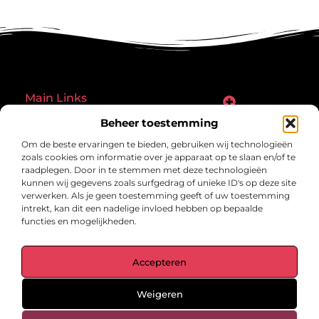
Main Links
Goede links inkopen: een slimme zet of een riskante gok?
Hoe een website echt geld kan verdienen: ontdek de mogelijkheden en valkuilen
Beheer toestemming
Bericht categorie
Om de beste ervaringen te bieden, gebruiken wij technologieën
zoals cookies om informatie over je apparaat op te slaan en/of te
raadplegen. Door in te stemmen met deze technologieën
kunnen wij gegevens zoals surfgedrag of unieke ID's op deze site
verwerken. Als je geen toestemming geeft of uw toestemming
intrekt, kan dit een nadelige invloed hebben op bepaalde
functies en mogelijkheden.
gegrond.nl – Jouw verzameling van
Accepteren
inspirerende verhalen.
Ontdek blogs en artikelen over alles wat het dagelijks leven boeiend
maakt.
Weigeren
@2025 All Right Reserved. Design by
www.gegrond.nl.