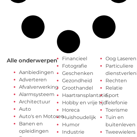
Financieel
Oog Laseren
Alle onderwerpen
Fotografie
Particuliere
Aanbiedingen
Geschenken
dienstverlen
Adverteren
Gezondheid
Rechten
Afvalverwerking
Groothandel
Relatie
Alarmsysteem
Haartransplantatie
Sport
Architectuur
Hobby en vrije tijd
Telefonie
Auto
Horeca
Toerisme
Auto's en Motoren
Huishoudelijk
Tuin en
Banen en
Humor
buitenleven
opleidingen
Industrie
Tweewielers