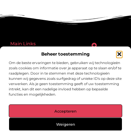
Main Links
Goede links inkopen: een slimme zet of een riskante gok?
Hoe een website echt geld kan verdienen: ontdek de mogelijkheden en valkuilen
Beheer toestemming
Bericht categorie
Om de beste ervaringen te bieden, gebruiken wij technologieën
zoals cookies om informatie over je apparaat op te slaan en/of te
raadplegen. Door in te stemmen met deze technologieën
kunnen wij gegevens zoals surfgedrag of unieke ID's op deze site
verwerken. Als je geen toestemming geeft of uw toestemming
intrekt, kan dit een nadelige invloed hebben op bepaalde
functies en mogelijkheden.
gegrond.nl – Jouw verzameling van
Accepteren
inspirerende verhalen.
Ontdek blogs en artikelen over alles wat het dagelijks leven boeiend
maakt.
Weigeren