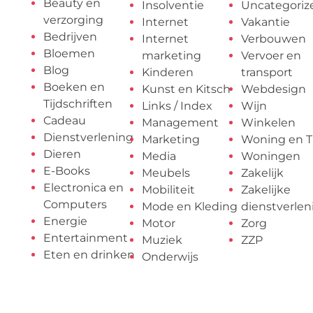
Beauty en
Insolventie
Uncategoriz
verzorging
Internet
Vakantie
Bedrijven
Internet
Verbouwen
Bloemen
marketing
Vervoer en
Blog
Kinderen
transport
Boeken en
Kunst en Kitsch
Webdesign
Tijdschriften
Links / Index
Wijn
Cadeau
Management
Winkelen
Dienstverlening
Marketing
Woning en T
Dieren
Media
Woningen
E-Books
Meubels
Zakelijk
Electronica en
Mobiliteit
Zakelijke
Computers
Mode en Kleding
dienstverlen
Energie
Motor
Zorg
Entertainment
Muziek
ZZP
Eten en drinken
Onderwijs