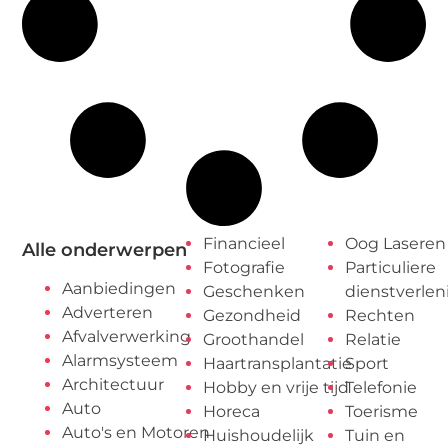
Financieel
Oog Laseren
Alle onderwerpen
Fotografie
Particuliere
Aanbiedingen
Geschenken
dienstverlen
Adverteren
Gezondheid
Rechten
Afvalverwerking
Groothandel
Relatie
Alarmsysteem
Haartransplantatie
Sport
Architectuur
Hobby en vrije tijd
Telefonie
Auto
Horeca
Toerisme
Auto's en Motoren
Huishoudelijk
Tuin en