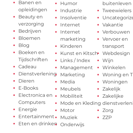
Banen en
Humor
buitenleven
opleidingen
Industrie
Tweewielers
Beauty en
Insolventie
Uncategoriz
verzorging
Internet
Vakantie
Bedrijven
Internet
Verbouwen
Bloemen
marketing
Vervoer en
Blog
Kinderen
transport
Boeken en
Kunst en Kitsch
Webdesign
Tijdschriften
Links / Index
Wijn
Cadeau
Management
Winkelen
Dienstverlening
Marketing
Woning en T
Dieren
Media
Woningen
E-Books
Meubels
Zakelijk
Electronica en
Mobiliteit
Zakelijke
Computers
Mode en Kleding
dienstverlen
Energie
Motor
Zorg
Entertainment
Muziek
ZZP
Eten en drinken
Onderwijs