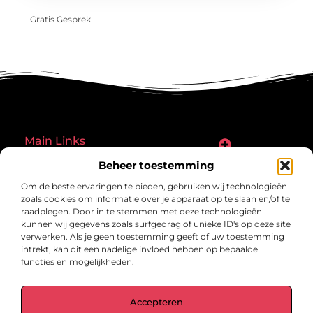
Gratis Gesprek
Main Links
Goede links inkopen: een slimme zet of een riskante gok?
Hoe een website echt geld kan verdienen: ontdek de mogelijkheden en valkuilen
Beheer toestemming
Bericht categorie
Om de beste ervaringen te bieden, gebruiken wij technologieën
zoals cookies om informatie over je apparaat op te slaan en/of te
raadplegen. Door in te stemmen met deze technologieën
kunnen wij gegevens zoals surfgedrag of unieke ID's op deze site
verwerken. Als je geen toestemming geeft of uw toestemming
intrekt, kan dit een nadelige invloed hebben op bepaalde
functies en mogelijkheden.
gegrond.nl – Jouw verzameling van
Accepteren
inspirerende verhalen.