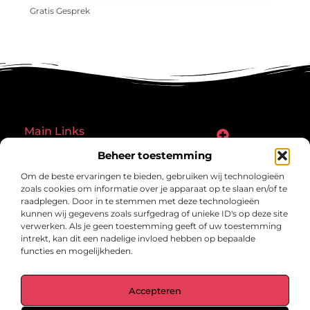
Gratis Gesprek
Main Links
Goede links inkopen: een slimme zet of een riskante gok?
Hoe een website echt geld kan verdienen: ontdek de mogelijkheden en valkuilen
Beheer toestemming
Bericht categorie
Om de beste ervaringen te bieden, gebruiken wij technologieën
zoals cookies om informatie over je apparaat op te slaan en/of te
raadplegen. Door in te stemmen met deze technologieën
kunnen wij gegevens zoals surfgedrag of unieke ID's op deze site
verwerken. Als je geen toestemming geeft of uw toestemming
intrekt, kan dit een nadelige invloed hebben op bepaalde
functies en mogelijkheden.
gegrond.nl – Jouw verzameling van
Accepteren
inspirerende verhalen.
Ontdek blogs en artikelen over alles wat het dagelijks leven boeiend