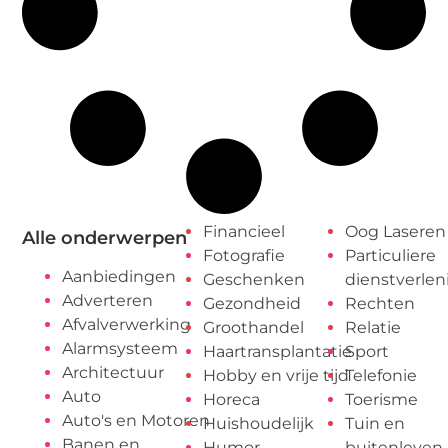
Financieel
Oog Laseren
Alle onderwerpen
Fotografie
Particuliere
Aanbiedingen
Geschenken
dienstverlen
Adverteren
Gezondheid
Rechten
Afvalverwerking
Groothandel
Relatie
Alarmsysteem
Haartransplantatie
Sport
Architectuur
Hobby en vrije tijd
Telefonie
Auto
Horeca
Toerisme
Auto's en Motoren
Huishoudelijk
Tuin en
Banen en
Humor
buitenleven