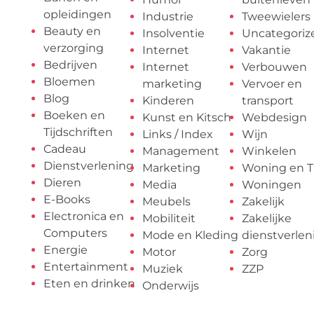
opleidingen
Industrie
Tweewielers
Beauty en
Insolventie
Uncategoriz
verzorging
Internet
Vakantie
Bedrijven
Internet
Verbouwen
Bloemen
marketing
Vervoer en
Blog
Kinderen
transport
Boeken en
Kunst en Kitsch
Webdesign
Tijdschriften
Links / Index
Wijn
Cadeau
Management
Winkelen
Dienstverlening
Marketing
Woning en T
Dieren
Media
Woningen
E-Books
Meubels
Zakelijk
Electronica en
Mobiliteit
Zakelijke
Computers
Mode en Kleding
dienstverlen
Energie
Motor
Zorg
Entertainment
Muziek
ZZP
Eten en drinken
Onderwijs