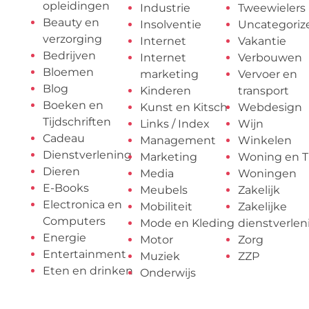
opleidingen
Industrie
Tweewielers
Beauty en
Insolventie
Uncategoriz
verzorging
Internet
Vakantie
Bedrijven
Internet
Verbouwen
Bloemen
marketing
Vervoer en
Blog
Kinderen
transport
Boeken en
Kunst en Kitsch
Webdesign
Tijdschriften
Links / Index
Wijn
Cadeau
Management
Winkelen
Dienstverlening
Marketing
Woning en T
Dieren
Media
Woningen
E-Books
Meubels
Zakelijk
Electronica en
Mobiliteit
Zakelijke
Computers
Mode en Kleding
dienstverlen
Energie
Motor
Zorg
Entertainment
Muziek
ZZP
Eten en drinken
Onderwijs