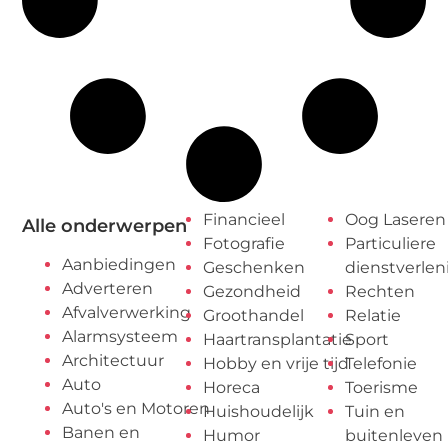
Financieel
Oog Laseren
Alle onderwerpen
Fotografie
Particuliere
Aanbiedingen
Geschenken
dienstverlen
Adverteren
Gezondheid
Rechten
Afvalverwerking
Groothandel
Relatie
Alarmsysteem
Haartransplantatie
Sport
Architectuur
Hobby en vrije tijd
Telefonie
Auto
Horeca
Toerisme
Auto's en Motoren
Huishoudelijk
Tuin en
Banen en
Humor
buitenleven