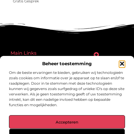
Gratis Gesprek
Main Links
Goede links inkopen: een slimme zet of een riskante gok?
Hoe een website echt geld kan verdienen: ontdek de mogelijkheden en valkuilen
Beheer toestemming
Bericht categorie
Om de beste ervaringen te bieden, gebruiken wij technologieën
zoals cookies om informatie over je apparaat op te slaan en/of te
raadplegen. Door in te stemmen met deze technologieën
kunnen wij gegevens zoals surfgedrag of unieke ID's op deze site
verwerken. Als je geen toestemming geeft of uw toestemming
intrekt, kan dit een nadelige invloed hebben op bepaalde
functies en mogelijkheden.
gegrond.nl – Jouw verzameling van
Accepteren
inspirerende verhalen.
Ontdek blogs en artikelen over alles wat het dagelijks leven boeiend