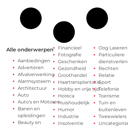
Financieel
Oog Laseren
Alle onderwerpen
Fotografie
Particuliere
Aanbiedingen
Geschenken
dienstverlen
Adverteren
Gezondheid
Rechten
Afvalverwerking
Groothandel
Relatie
Alarmsysteem
Haartransplantatie
Sport
Architectuur
Hobby en vrije tijd
Telefonie
Auto
Horeca
Toerisme
Auto's en Motoren
Huishoudelijk
Tuin en
Banen en
Humor
buitenleven
opleidingen
Industrie
Tweewielers
Beauty en
Insolventie
Uncategoriz