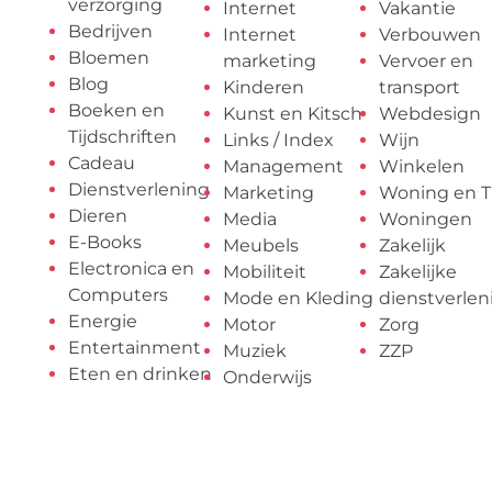
verzorging
Internet
Vakantie
Bedrijven
Internet
Verbouwen
Bloemen
marketing
Vervoer en
Blog
Kinderen
transport
Boeken en
Kunst en Kitsch
Webdesign
Tijdschriften
Links / Index
Wijn
Cadeau
Management
Winkelen
Dienstverlening
Marketing
Woning en T
Dieren
Media
Woningen
E-Books
Meubels
Zakelijk
Electronica en
Mobiliteit
Zakelijke
Computers
Mode en Kleding
dienstverlen
Energie
Motor
Zorg
Entertainment
Muziek
ZZP
Eten en drinken
Onderwijs