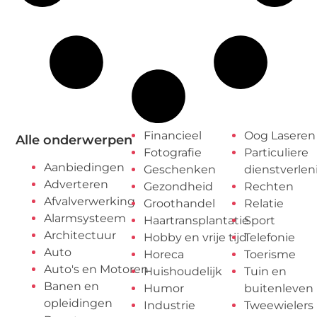
Financieel
Oog Laseren
Alle onderwerpen
Fotografie
Particuliere
Aanbiedingen
Geschenken
dienstverlen
Adverteren
Gezondheid
Rechten
Afvalverwerking
Groothandel
Relatie
Alarmsysteem
Haartransplantatie
Sport
Architectuur
Hobby en vrije tijd
Telefonie
Auto
Horeca
Toerisme
Auto's en Motoren
Huishoudelijk
Tuin en
Banen en
Humor
buitenleven
opleidingen
Industrie
Tweewielers