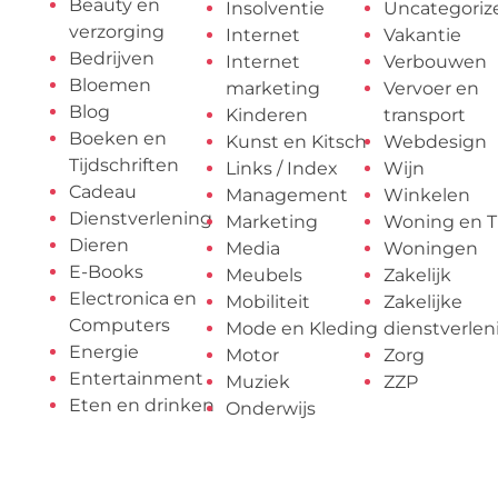
Beauty en
Insolventie
Uncategoriz
verzorging
Internet
Vakantie
Bedrijven
Internet
Verbouwen
Bloemen
marketing
Vervoer en
Blog
Kinderen
transport
Boeken en
Kunst en Kitsch
Webdesign
Tijdschriften
Links / Index
Wijn
Cadeau
Management
Winkelen
Dienstverlening
Marketing
Woning en T
Dieren
Media
Woningen
E-Books
Meubels
Zakelijk
Electronica en
Mobiliteit
Zakelijke
Computers
Mode en Kleding
dienstverlen
Energie
Motor
Zorg
Entertainment
Muziek
ZZP
Eten en drinken
Onderwijs