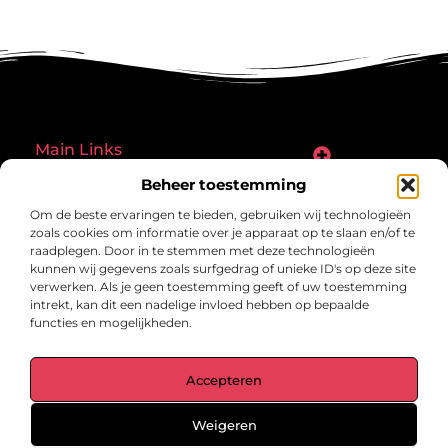
Main Links
Goede links inkopen: een slimme zet of een riskante gok?
Hoe een website echt geld kan verdienen: ontdek de mogelijkheden en valkuilen
Beheer toestemming
Bericht categorie
Om de beste ervaringen te bieden, gebruiken wij technologieën
zoals cookies om informatie over je apparaat op te slaan en/of te
raadplegen. Door in te stemmen met deze technologieën
kunnen wij gegevens zoals surfgedrag of unieke ID's op deze site
verwerken. Als je geen toestemming geeft of uw toestemming
intrekt, kan dit een nadelige invloed hebben op bepaalde
functies en mogelijkheden.
gegrond.nl – Jouw verzameling van
Accepteren
inspirerende verhalen.
Ontdek blogs en artikelen over alles wat het dagelijks leven boeiend
maakt.
Weigeren