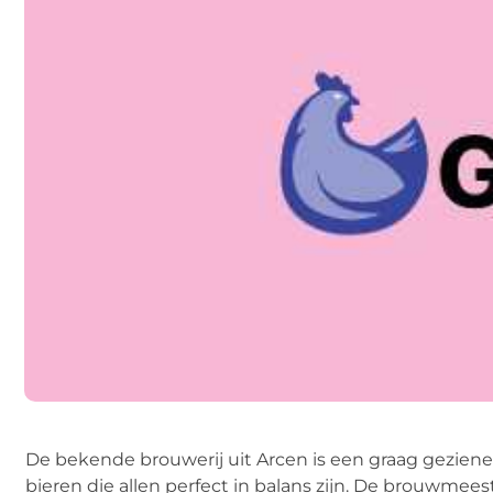
De bekende brouwerij uit Arcen is een graag geziene
bieren die allen perfect in balans zijn. De brouwmees