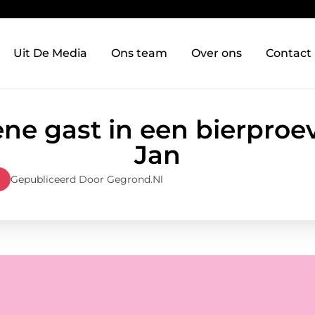
Uit De Media
Ons team
Over ons
Contact
ne gast in een bierproev
Jan
Gepubliceerd Door Gegrond.nl