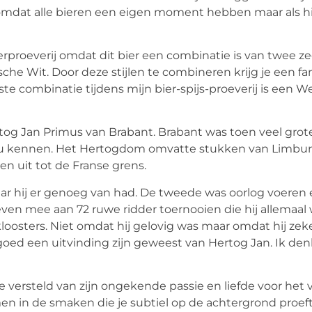
en omdat alle bieren een eigen moment hebben maar als h
rproeverij omdat dit bier een combinatie is van twee ze
che Wit. Door deze stijlen te combineren krijg je een fan
ste combinatie tijdens mijn bier-spijs-proeverij is een 
og Jan Primus van Brabant. Brabant was toen veel grot
nu kennen. Het Hertogdom omvatte stukken van Limbur
en uit tot de Franse grens.
r hij er genoeg van had. De tweede was oorlog voeren e
even mee aan 72 ruwe ridder toernooien die hij allemaal 
loosters. Niet omdat hij gelovig was maar omdat hij zeke
n goed een uitvinding zijn geweest van Hertog Jan. Ik de
e versteld van zijn ongekende passie en liefde voor het 
en in de smaken die je subtiel op de achtergrond proeft.