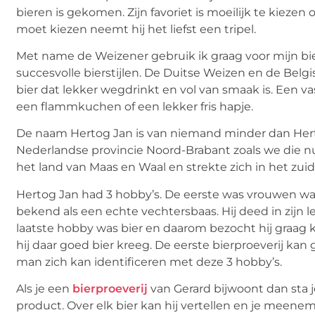
bieren is gekomen. Zijn favoriet is moeilijk te kiez
moet kiezen neemt hij het liefst een tripel.
Met name de Weizener gebruik ik graag voor mijn bie
succesvolle bierstijlen. De Duitse Weizen en de Belgis
bier dat lekker wegdrinkt en vol van smaak is. Een va
een flammkuchen of een lekker fris hapje.
De naam Hertog Jan is van niemand minder dan Hert
Nederlandse provincie Noord-Brabant zoals we die 
het land van Maas en Waal en strekte zich in het zuid
Hertog Jan had 3 hobby’s. De eerste was vrouwen waa
bekend als een echte vechtersbaas. Hij deed in zijn l
laatste hobby was bier en daarom bezocht hij graag k
hij daar goed bier kreeg. De eerste bierproeverij ka
man zich kan identificeren met deze 3 hobby’s.
Als je een
bierproeverij
van Gerard bijwoont dan sta j
product. Over elk bier kan hij vertellen en je meenem