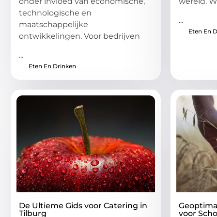
onder invloed van economische,
wereld. W
technologische en
...
maatschappelijke
Eten En D
ontwikkelingen. Voor bedrijven
...
Eten En Drinken
De Ultieme Gids voor Catering in
Geoptima
Tilburg
voor Sch