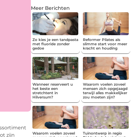
Meer Berichten
Zo kies je een tandpasta
Reformer Pilates als
met fluoride zonder
slimme start voor meer
gedoe
kracht en houding
Wanneer reserveert u
Waarom voelen zoveel
het beste een
mensen zich opgejaagd
stretchtent in
terwijl alles makkelijker
Hilversum?
zou moeten zijn?
assortiment
Waarom voelen zoveel
Tuinontwerp in regio
ot zijn