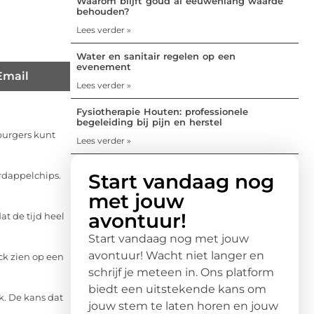
Waarom blijft goud al eeuwenlang waarde
behouden?
Lees verder »
Water en sanitair regelen op een
evenement
Email
Lees verder »
Fysiotherapie Houten: professionele
begeleiding bij pijn en herstel
burgers kunt
Lees verder »
Start vandaag nog
rdappelchips.
met jouw
avontuur!
at de tijd heel
Start vandaag nog met jouw
avontuur! Wacht niet langer en
ck zien op een
schrijf je meteen in. Ons platform
biedt een uitstekende kans om
k. De kans dat
jouw stem te laten horen en jouw