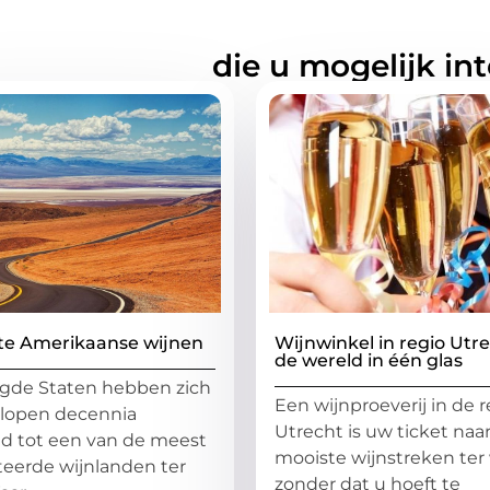
rde artikelen
die u mogelijk in
te Amerikaanse wijnen
Wijnwinkel in regio Utre
de wereld in één glas
gde Staten hebben zich
Een wijnproeverij in de r
elopen decennia
Utrecht is uw ticket naa
d tot een van de meest
mooiste wijnstreken ter 
eerde wijnlanden ter
zonder dat u hoeft te