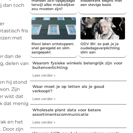
mensen zich opgejaagd
Ridderkerk begint met
ij dan toch
terwijl alles makkelijker
een stevige basis
zou moeten zijn?
er
tastisch fris
Weizen met
Riool laten ontstoppen:
ODV BV: zo pak je je
snel geregeld en slim
oudedagsverplichting
aangepakt
slim aan
er dan de
Waarom fysieke winkels belangrijk zijn voor
g, delen van
buitenverlichting
Lees verder »
n hij stond
Waar moet je op letten als je goud
won. Zijn
verkoopt?
r wist dat
Lees verder »
nk dat menig
Wholesale plant data voor betere
assortimentscommunicatie
vak en het
Lees verder »
 Door zijn