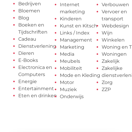
Bedrijven
Internet
Verbouwen
Bloemen
marketing
Vervoer en
Blog
Kinderen
transport
Boeken en
Kunst en Kitsch
Webdesign
Tijdschriften
Links / Index
Wijn
Cadeau
Management
Winkelen
Dienstverlening
Marketing
Woning en T
Dieren
Media
Woningen
E-Books
Meubels
Zakelijk
Electronica en
Mobiliteit
Zakelijke
Computers
Mode en Kleding
dienstverlen
Energie
Motor
Zorg
Entertainment
Muziek
ZZP
Eten en drinken
Onderwijs