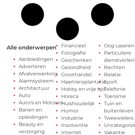
Financieel
Oog Laseren
Alle onderwerpen
Fotografie
Particuliere
Aanbiedingen
Geschenken
dienstverlen
Adverteren
Gezondheid
Rechten
Afvalverwerking
Groothandel
Relatie
Alarmsysteem
Haartransplantatie
Sport
Architectuur
Hobby en vrije tijd
Telefonie
Auto
Horeca
Toerisme
Auto's en Motoren
Huishoudelijk
Tuin en
Banen en
Humor
buitenleven
opleidingen
Industrie
Tweewielers
Beauty en
Insolventie
Uncategoriz
verzorging
Internet
Vakantie